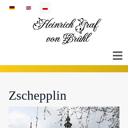
Wybierz swój język
Zschepplin