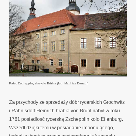
Pałac Zschepplin, skrzydło Brühla (fot.: Matthias Donath)
Za przychody ze sprzedaży dóbr rycerskich Grochwitz
i Rahnisdorf Heinrich hrabia von Brühl nabył w roku
1761 posiadłość rycerską Zschepplin koło Eilenburg.
Wszedł dzięki temu w posiadanie imponującego,