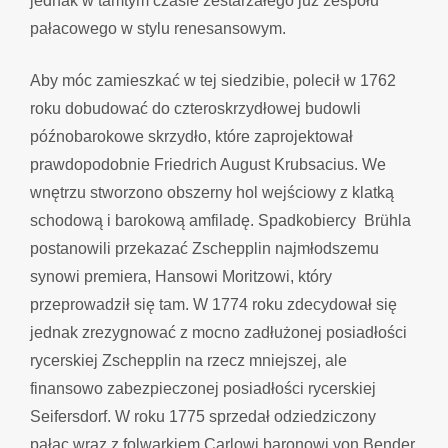
jednak w tamtym czasie zestarzałego już zespołu
pałacowego w stylu renesansowym.
Aby móc zamieszkać w tej siedzibie, polecił w 1762
roku dobudować do czteroskrzydłowej budowli
późnobarokowe skrzydło, które zaprojektował
prawdopodobnie Friedrich August Krubsacius. We
wnętrzu stworzono obszerny hol wejściowy z klatką
schodową i barokową amfiladę. Spadkobiercy Brühla
postanowili przekazać Zschepplin najmłodszemu
synowi premiera, Hansowi Moritzowi, który
przeprowadził się tam. W 1774 roku zdecydował się
jednak zrezygnować z mocno zadłużonej posiadłości
rycerskiej Zschepplin na rzecz mniejszej, ale
finansowo zabezpieczonej posiadłości rycerskiej
Seifersdorf. W roku 1775 sprzedał odziedziczony
pałac wraz z folwarkiem Carlowi baronowi von Bender