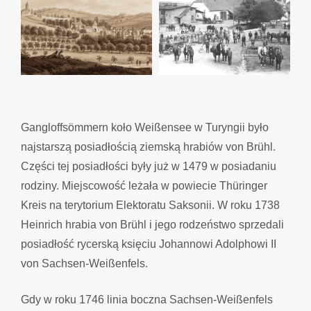
Gangloffsömmern koło Weißensee w Turyngii było
najstarszą posiadłością ziemską hrabiów von Brühl.
Części tej posiadłości były już w 1479 w posiadaniu
rodziny. Miejscowość leżała w powiecie Thüringer
Kreis na terytorium Elektoratu Saksonii. W roku 1738
Heinrich hrabia von Brühl i jego rodzeństwo sprzedali
posiadłość rycerską księciu Johannowi Adolphowi II
von Sachsen-Weißenfels.
Gdy w roku 1746 linia boczna Sachsen-Weißenfels