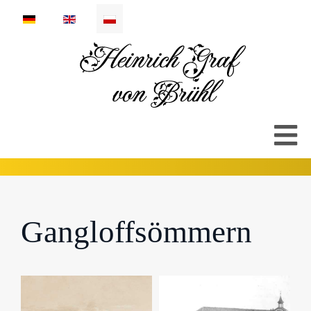
Wybierz swój język
Gangloffsömmern