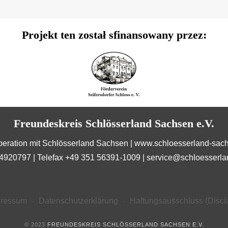
Projekt ten został sfinansowany przez:
Freundeskreis Schlösserland Sachsen e.V.
peration mit Schlösserland Sachsen |
www.schloesserland-sac
 4920797 | Telefax +49 351 56391-1009 |
service@schloesserla
pressum
Datenschutzerklärung
Haftungsausschluss (Discl
© 2023
FREUNDESKREIS SCHLÖSSERLAND SACHSEN E.V.