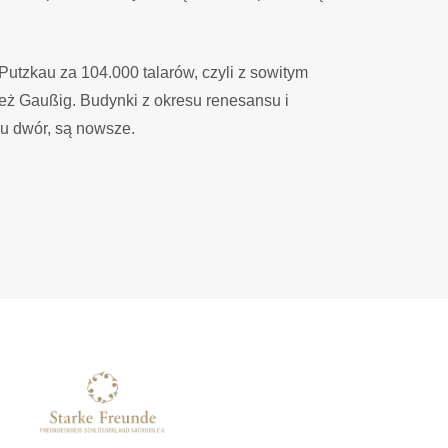
.
utzkau za 104.000 talarów, czyli z sowitym
eż Gaußig. Budynki z okresu renesansu i
ku dwór, są nowsze.