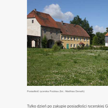
Posiadłość rycerska Putzkau (fot.: Matthias Donath)
Tylko dzień po zakupie posiadłości rycerskiej 